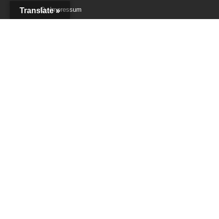
Impressum
Translate »
Datenschutz
严正声明
近期，我公司收到信息，中国大陆有人散布关于我公司不真实信息，严重影
响公司声誉和经营。我司正在调查取据，将委托法律顾问，追究散布谣言者
法律责任。