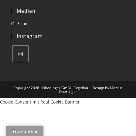
your
application
Medien
Opens
Filme
in
Instagram
a
new
tab
Opens
in
a
Copyright 2026 - Oberlinger GmBH Orgelbau - Design by Marcus
new
Oberlinger
tab
Cookie Consent mit Real Cookie Banner
Translate »