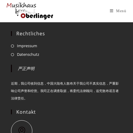
Zum
Inhalt
Menü
springen
Rechtliches
Opens
Impressum
in
Opens
Datenschutz
a
in
new
严正声明
a
tab
new
tab
近期，我公司收到信息，中国大陆有人散布关于我公司不真实信息，严重影
响公司声誉和经营。我司正在调查取据，将委托法律顾问，追究散布谣言者
法律责任。
Kontakt